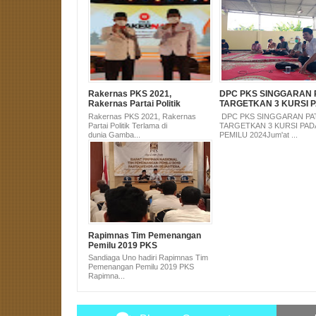
Rakernas PKS 2021,
DPC PKS SINGGARAN 
Rakernas Partai Politik
TARGETKAN 3 KURSI 
Terlama di dunia
PEMILU 2024
Rakernas PKS 2021, Rakernas
DPC PKS SINGGARAN PA
Partai Politik Terlama di
TARGETKAN 3 KURSI PAD
dunia Gamba...
PEMILU 2024Jum'at ...
Rapimnas Tim Pemenangan
Pemilu 2019 PKS
Sandiaga Uno hadiri Rapimnas Tim
Pemenangan Pemilu 2019 PKS
Rapimna...