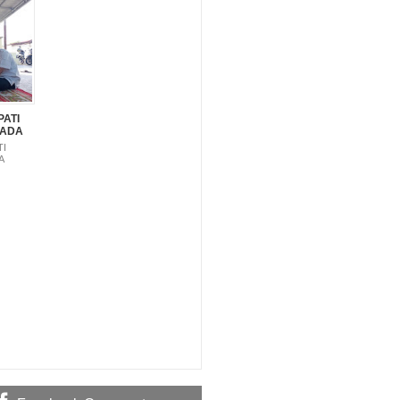
PATI
PADA
TI
A