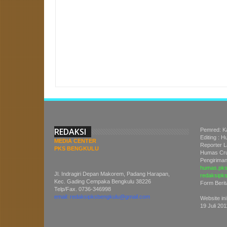
Item Reviewed:
Ngantor Naik Motor, Aleg PKS Tak Minder
Rating:
REDAKSI
Pemred: K
Editing : 
MEDIA CENTER
Reporter 
PKS BENGKULU
Humas Cru
Pengiriman 
humas.pks
Jl. Indragiri Depan Makorem, Padang Harapan,
redaksipk
Kec. Gading Cempaka Bengkulu 38226
Form Berit
Telp/Fax. 0736-346998
email: redaksipksbengkulu@gmail.com
Website ini
19 Juli 201