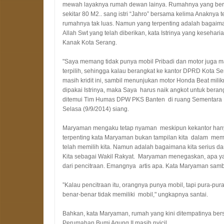
mewah layaknya rumah dewan lainya. Rumahnya yang beru
sekitar 80 M2.. sang istri “Jahro” bersama kelima Anaknya
rumahnya tak luas. Namun yang terpenting adalah bagaiman
Allah Swt yang telah diberikan, kata Istrinya yang keseha
Kanak Kota Serang.
"Saya memang tidak punya mobil Pribadi dan motor juga mas
terpilih, sehingga kalau berangkat ke kantor DPRD Kota Se
masih kridit ini, sambil menunjukan motor Honda Beat mil
dipakai Istrinya, maka Saya harus naik angkot untuk beran
ditemui Tim Humas DPW PKS Banten di ruang Sementara 
Selasa (9/9/2014) siang.
Maryaman mengaku tetap nyaman meskipun kekantor han
terpenting kata Maryaman bukan tampilan kita dalam memp
telah memilih kita. Namun adalah bagaimana kita serius
Kita sebagai Wakil Rakyat. Maryaman menegaskan, apa ya
dari pencitraan. Emangnya artis apa. Kata Maryaman sambi
”Kalau pencitraan itu, orangnya punya mobil, tapi pura-pur
benar-benar tidak memiliki mobil," ungkapnya santai.
Bahkan, kata Maryaman, rumah yang kini ditempatinya bers
Perumahan Bumi Agung II masih nyicil.