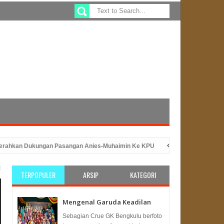
an Dukungan Pasangan Anies-Muhaimin Ke KPU
Sefty Yuslinah Wakil K
engan Peluncuran Program ATM Beras
PKS Bengkulu: Solusi Tepat
TERPOPULER
ARSIP
KATEGORI
Mengenal Garuda Keadilan
Sebagian Crue GK Bengkulu berfoto