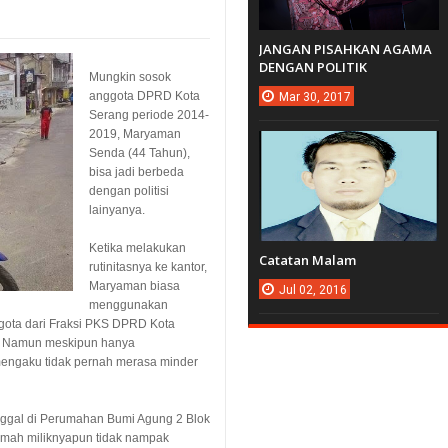
JANGAN PISAHKAN AGAMA
DENGAN POLITIK
Mungkin sosok
anggota DPRD Kota
Mar
30,
2017
Serang periode 2014-
2019, Maryaman
Senda (44 Tahun),
bisa jadi berbeda
dengan politisi
lainyanya.
Ketika melakukan
Catatan Malam
rutinitasnya ke kantor,
Maryaman biasa
Jul
02,
2016
menggunakan
gota dari Fraksi PKS DPRD Kota
r. Namun meskipun hanya
mengaku tidak pernah merasa minder
nggal di Perumahan Bumi Agung 2 Blok
umah miliknyapun tidak nampak