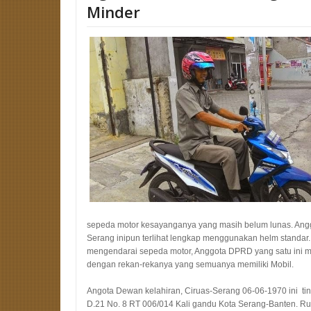
Minder
sepeda motor kesayanganya yang masih belum lunas. Ang
Serang inipun terlihat lengkap menggunakan helm standa
mengendarai sepeda motor, Anggota DPRD yang satu ini 
dengan rekan-rekanya yang semuanya memiliki Mobil.
Angota Dewan kelahiran, Ciruas-Serang 06-06-1970 ini ti
D.21 No. 8 RT 006/014 Kali gandu Kota Serang-Banten. R