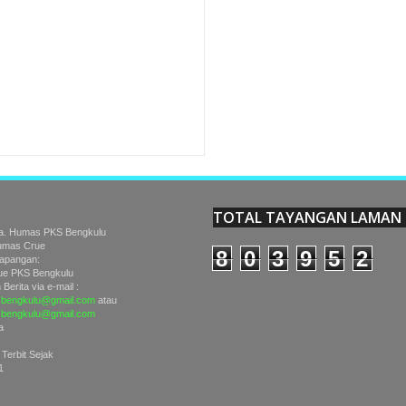
5
Reviewed By:
Unknown
TOTAL TAYANGAN LAMAN
a. Humas PKS Bengkulu
Humas Crue
8
0
3
9
5
2
Lapangan:
e PKS Bengkulu
Berita via e-mail :
bengkulu@gmail.com
atau
sbengkulu@gmail.com
a
 Terbit Sejak
1