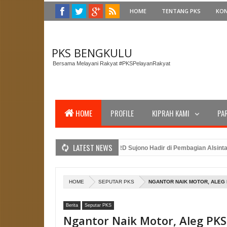
HOME
TENTANG PKS
KO
PKS BENGKULU
Bersama Melayani Rakyat #PKSPelayanRakyat
HOME
PROFILE
KIPRAH KAMI
PA
LATEST NEWS
i Gubernur Bengkulu, Anggota DPRD Sujono Hadir di Pembagian Alsintan unt
PTW PKS Bengkulu dan Amanat Presiden PKS Dalam Peringatan Upacara HUT
dasi Caleg PKS Benteng: Merancang Strategi Pemenangan Pemilu dengan Keh
HOME
SEPUTAR PKS
NGANTOR NAIK MOTOR, ALEG 
Berita
Seputar PKS
Ngantor Naik Motor, Aleg PKS