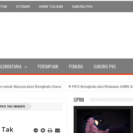
NTAK
SITEMAP
KIRIM TULISAN
GABUNG PKS
RLEMENTARIA
PEREMPUAN
PEMUDA
GABUNG PKS
uk Masyarakat Bengkulu Utara
PKS Bengkulu dan Relawan AMIN Serahk
 RI Ke-78 Tahun 2023
PKS Bengkulu Memperingati Hari Kemerdekaan d
OPINI
adiran Bang Hans
PKS TAK MINDER
 Tak