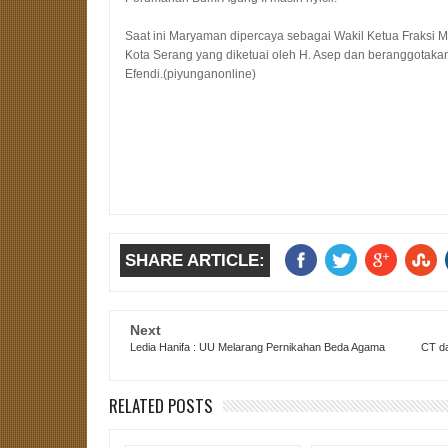
Saat ini Maryaman dipercaya sebagai Wakil Ketua Fraksi
Kota Serang yang diketuai oleh H. Asep dan beranggotak
Efendi.(piyunganonline)
SHARE ARTICLE:
Next
Ledia Hanifa : UU Melarang Pernikahan Beda Agama
CT da
RELATED POSTS