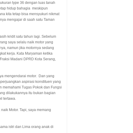
kuran type 36 dengan luas tanah
 tetap hidup bahagia meskipun
a kita tetap bisa mensyukuri nikmat
rianya mengajar di saah satu Taman
ih kridit satu tahun lagi. Sebelum
rang saya selalu naik motor yang
iknya, namun jika motornya sedang
gkat kerja. Kata Maryaman ketika
Fraksi Madani DPRD Kota Serang,
ya mengendarai motor. Dan yang
erjuangkan aspirasi konstituen yang
 dan memahami Tugas Pokok dan Fungsi
ng dilakukannya itu bukan bagian
l tertawa.
a naik Motor. Tapi, saya memang
ama istri dan Lima orang anak di