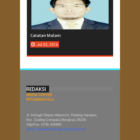
Catatan Malam
Jul
02,
2016
REDAKSI
MEDIA CENTER
PKS BENGKULU
Jl. Indragiri Depan Makorem, Padang Harapan,
Kec. Gading Cempaka Bengkulu 38226
Telp/Fax. 0736-346998
email: redaksipksbengkulu@gmail.com