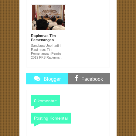
Rapimnas Tim
Pemenangan
Pemilu 2019 PKS
Sandiaga Uno hadiri
Rapimnas Tim
Pemenangan Pemilu
2019 PKS Rapimna...
Blogger
Facebook
Comments
Comments
0 komentar:
Posting Komentar