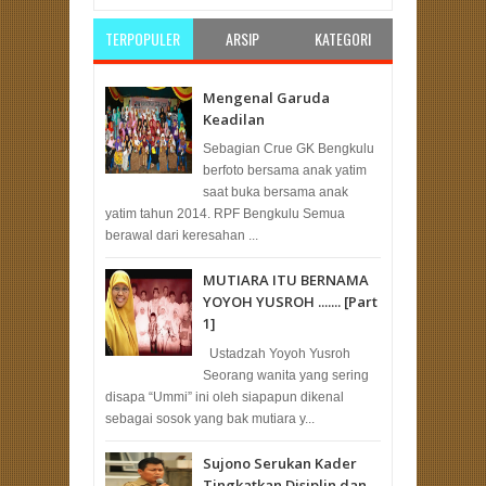
TERPOPULER
ARSIP
KATEGORI
Mengenal Garuda
Keadilan
Sebagian Crue GK Bengkulu
berfoto bersama anak yatim
saat buka bersama anak
yatim tahun 2014. RPF Bengkulu Semua
berawal dari keresahan ...
MUTIARA ITU BERNAMA
YOYOH YUSROH ....... [Part
1]
Ustadzah Yoyoh Yusroh
Seorang wanita yang sering
disapa “Ummi” ini oleh siapapun dikenal
sebagai sosok yang bak mutiara y...
Sujono Serukan Kader
Tingkatkan Disiplin dan