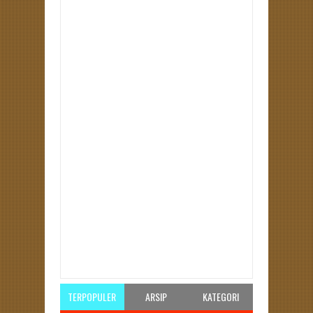
Item Reviewed:
Bukan Cerpen Bukan Berita
Rating:
5
Reviewed By:
Unknown
TERPOPULER
ARSIP
KATEGORI