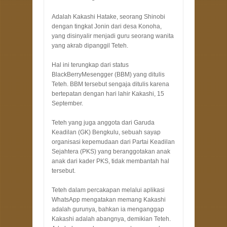
Adalah Kakashi Hatake, seorang Shinobi
dengan tingkat Jonin dari desa Konoha,
yang disinyalir menjadi guru seorang wanita
yang akrab dipanggil Teteh.
Hal ini terungkap dari status
BlackBerryMesengger (BBM) yang ditulis
Teteh. BBM tersebut sengaja ditulis karena
bertepatan dengan hari lahir Kakashi, 15
September.
Teteh yang juga anggota dari Garuda
Keadilan (GK) Bengkulu, sebuah sayap
organisasi kepemudaan dari Partai Keadilan
Sejahtera (PKS) yang beranggotakan anak
anak dari kader PKS, tidak membantah hal
tersebut.
Teteh dalam percakapan melalui aplikasi
WhatsApp mengatakan memang Kakashi
adalah gurunya, bahkan ia menganggap
Kakashi adalah abangnya, demikian Teteh.