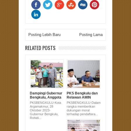
Posting Lebih Baru
Posting Lama
RELATED POSTS
Dampingi Gubernur
PKS Bengkulu dan
Bengkulu, Anggota
Relawan AMIN
DPRD Sujono Hadir
Serahkan Dukungan
PKSBENGKULU-Kota
PKSBENGKULU-Dalam
di Pembagian
Pasangan Anies-
Argamakmur, 28
rangka memberikan
Alsintan untuk
Muhaimin Ke KPU
Oktober 2023-
dukungan moral
Masyarakat
Gubernur Bengkulu,
terhadap pendaftara...
Bengkulu Utara
Rohidi...