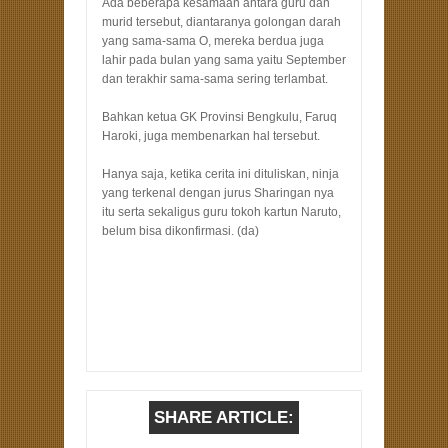
Ada beberapa kesamaan antara guru dan
murid tersebut, diantaranya golongan darah
yang sama-sama O, mereka berdua juga
lahir pada bulan yang sama yaitu September
dan terakhir sama-sama sering terlambat.
Bahkan ketua GK Provinsi Bengkulu, Faruq
Haroki, juga membenarkan hal tersebut.
Hanya saja, ketika cerita ini dituliskan, ninja
yang terkenal dengan jurus Sharingan nya
itu serta sekaligus guru tokoh kartun Naruto,
belum bisa dikonfirmasi. (da)
SHARE ARTICLE: