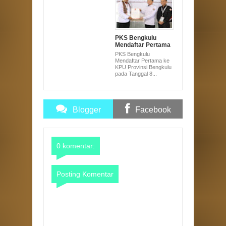
PKS Bengkulu
Mendaftar Pertama
ke KPU Provinsi
PKS Bengkulu
Bengkulu pada
Mendaftar Pertama ke
Tanggal 8 Pukul 8
KPU Provinsi Bengkulu
pada Tanggal 8...
Blogger
Facebook
Comments
Comments
0 komentar:
Posting Komentar