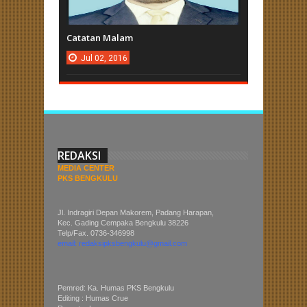
Catatan Malam
Jul
02,
2016
REDAKSI
MEDIA CENTER
PKS BENGKULU
Jl. Indragiri Depan Makorem, Padang Harapan,
Kec. Gading Cempaka Bengkulu 38226
Telp/Fax. 0736-346998
email: redaksipksbengkulu@gmail.com
Pemred: Ka. Humas PKS Bengkulu
Editing : Humas Crue