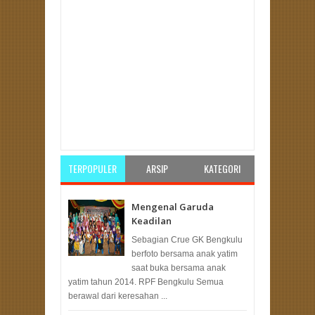
Item Reviewed:
Sah Dilantik! PKS Kota Bengkulu
Siap Usung Kader pada Pilwakot 2024
Rating:
5
Reviewed By:
pksbengkulu
TERPOPULER
ARSIP
KATEGORI
Mengenal Garuda
Keadilan
Sebagian Crue GK Bengkulu
berfoto bersama anak yatim
saat buka bersama anak
yatim tahun 2014. RPF Bengkulu Semua
berawal dari keresahan ...