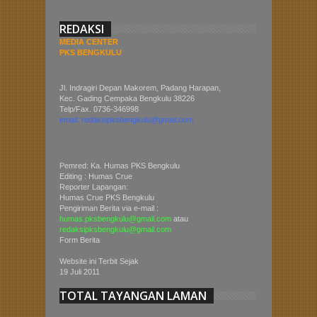
REDAKSI
MEDIA CENTER
PKS BENGKULU
Jl. Indragiri Depan Makorem, Padang Harapan,
Kec. Gading Cempaka Bengkulu 38226
Telp/Fax. 0736-346998
email: redaksipksbengkulu@gmail.com
Pemred: Ka. Humas PKS Bengkulu
Editing : Humas Crue
Reporter Lapangan:
Humas Crue PKS Bengkulu
Pengiriman Berita via e-mail :
humas.pksbengkulu@gmail.com
atau
redaksipksbengkulu@gmail.com
Form Berita
Website ini Terbit Sejak
19 Juli 2011
TOTAL TAYANGAN LAMAN