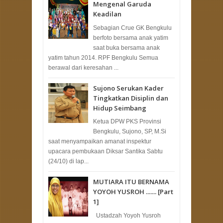
Mengenal Garuda
Keadilan
Sebagian Crue GK Bengkulu
berfoto bersama anak yatim
saat buka bersama anak
yatim tahun 2014. RPF Bengkulu Semua
berawal dari keresahan ...
Sujono Serukan Kader
Tingkatkan Disiplin dan
Hidup Seimbang
Ketua DPW PKS Provinsi
Bengkulu, Sujono, SP, M.Si
saat menyampaikan amanat inspektur
upacara pembukaan Diksar Santika Sabtu
(24/10) di lap...
MUTIARA ITU BERNAMA
YOYOH YUSROH ....... [Part
1]
Ustadzah Yoyoh Yusroh