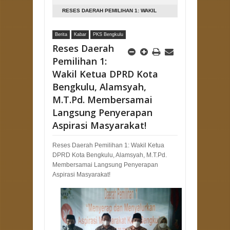
RESES DAERAH PEMILIHAN 1: WAKIL
KETUA DPRD KOTA BENGKULU,
Berita
Kabar
PKS Bengkulu
ALAMSYAH, M.T.PD. MEMBERSAMAI
Reses Daerah
LANGSUNG PENYERAPAN ASPIRASI
Pemilihan 1:
MASYARAKAT!
Wakil Ketua DPRD Kota
Bengkulu, Alamsyah,
M.T.Pd. Membersamai
Langsung Penyerapan
Aspirasi Masyarakat!
Reses Daerah Pemilihan 1: Wakil Ketua
DPRD Kota Bengkulu, Alamsyah, M.T.Pd.
Membersamai Langsung Penyerapan
Aspirasi Masyarakat!