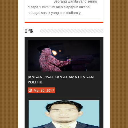
Seorang wanita yang sering
disapa “Ummi” ini oleh siapapun dikenal
sebagai sosok yang bak mutiara y...
OPINI
JANGAN PISAHKAN AGAMA DENGAN
POLITIK
Mar
30,
2017