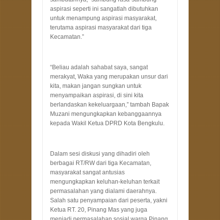
aspirasi seperti ini sangatlah dibutuhkan
untuk menampung aspirasi masyarakat,
terutama aspirasi masyarakat dari tiga
Kecamatan.”
“Beliau adalah sahabat saya, sangat
merakyat, Waka yang merupakan unsur dari
kita, makan jangan sungkan untuk
menyampaikan aspirasi, di sini kita
berlandaskan kekeluargaan,” tambah Bapak
Muzani mengungkapkan kebanggaannya
kepada Wakil Ketua DPRD Kota Bengkulu.
Dalam sesi diskusi yang dihadiri oleh
berbagai RT/RW dari tiga Kecamatan,
masyarakat sangat antusias
mengungkapkan keluhan-keluhan terkait
permasalahan yang dialami daerahnya.
Salah satu penyampaian dari peserta, yakni
Ketua RT. 20, Pinang Mas yang juga
menjadi permasalahan sosial warga Pinang