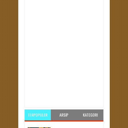
Item Reviewed:
Reses Daerah Pemilihan 1: Wakil
Ketua DPRD Kota Bengkulu, Alamsyah, M.T.Pd.
Membersamai Langsung Penyerapan Aspirasi
Masyarakat!
Rating:
5
Reviewed By:
pksbengkulu
TERPOPULER
ARSIP
KATEGORI