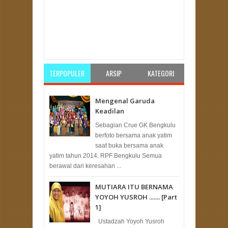
Item Reviewed:
Dialog Kebangsaan PKS Bengkulu
di malam Kemerdekaan melibatkan pemuda-
pemudi Bengkulu
Rating:
5
Reviewed By:
pksbengkulu
TERPOPULER
ARSIP
KATEGORI
Mengenal Garuda
Keadilan
Sebagian Crue GK Bengkulu
berfoto bersama anak yatim
saat buka bersama anak
yatim tahun 2014. RPF Bengkulu Semua
berawal dari keresahan ...
MUTIARA ITU BERNAMA
YOYOH YUSROH ....... [Part
1]
Ustadzah Yoyoh Yusroh