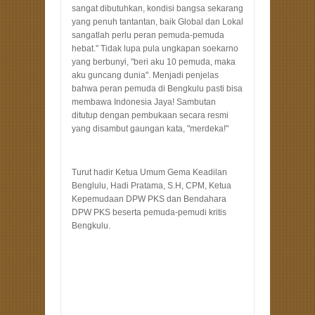
sangat dibutuhkan, kondisi bangsa sekarang
yang penuh tantantan, baik Global dan Lokal
sangatlah perlu peran pemuda-pemuda
hebat." Tidak lupa pula ungkapan soekarno
yang berbunyi, "beri aku 10 pemuda, maka
aku guncang dunia". Menjadi penjelas
bahwa peran pemuda di Bengkulu pasti bisa
membawa Indonesia Jaya! Sambutan
ditutup dengan pembukaan secara resmi
yang disambut gaungan kata, "merdeka!"
Turut hadir Ketua Umum Gema Keadilan
Benglulu, Hadi Pratama, S.H, CPM, Ketua
Kepemudaan DPW PKS dan Bendahara
DPW PKS beserta pemuda-pemudi kritis
Bengkulu.