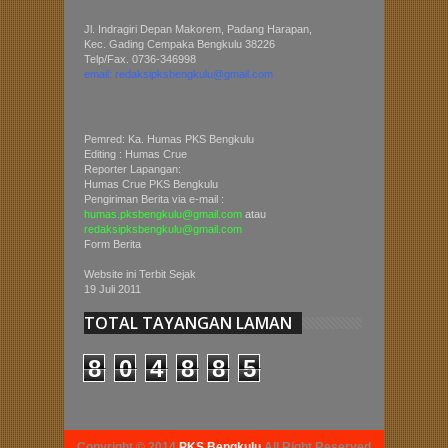
Jl. Indragiri Depan Makorem, Padang Harapan,
Kec. Gading Cempaka Bengkulu 38226
Telp/Fax. 0736-346998
email: redaksipksbengkulu@gmail.com
Pemred: Ka. Humas PKS Bengkulu
Editing : Humas Crue
Reporter Lapangan:
Humas Crue PKS Bengkulu
Pengiriman Berita via e-mail :
humas.pksbengkulu@gmail.com
atau
redaksipksbengkulu@gmail.com
Form Berita
Website ini Terbit Sejak
19 Juli 2011
TOTAL TAYANGAN LAMAN
8
0
4
8
8
5
Copyright © 2014
PKS Bengkulu
All Right Reserved