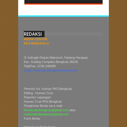
REDAKSI
MEDIA CENTER
PKS BENGKULU
Jl. Indragiri Depan Makorem, Padang Harapan,
Kec. Gading Cempaka Bengkulu 38226
Telp/Fax. 0736-346998
email: redaksipksbengkulu@gmail.com
Pemred: Ka. Humas PKS Bengkulu
Editing : Humas Crue
Reporter Lapangan:
Humas Crue PKS Bengkulu
Pengiriman Berita via e-mail :
humas.pksbengkulu@gmail.com
atau
redaksipksbengkulu@gmail.com
Form Berita
Website ini Terbit Sejak