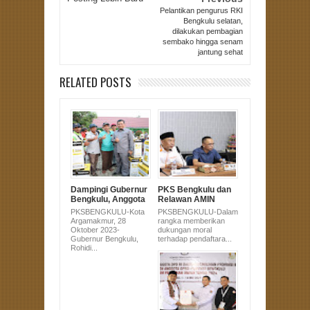
Pelantikan pengurus RKI
Bengkulu selatan,
dilakukan pembagian
sembako hingga senam
jantung sehat
RELATED POSTS
Dampingi Gubernur
PKS Bengkulu dan
Bengkulu, Anggota
Relawan AMIN
DPRD Sujono Hadir
Serahkan Dukungan
PKSBENGKULU-Kota
PKSBENGKULU-Dalam
di Pembagian
Pasangan Anies-
Argamakmur, 28
rangka memberikan
Alsintan untuk
Muhaimin Ke KPU
Oktober 2023-
dukungan moral
Masyarakat
Gubernur Bengkulu,
terhadap pendaftara...
Bengkulu Utara
Rohidi...