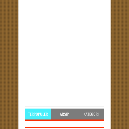
Item Reviewed:
Bidang perempuan PKS gelar
pelatihan tingkatkan kapasitas keilmuan.
Rating:
5
Reviewed By:
pksbengkulu
TERPOPULER
ARSIP
KATEGORI