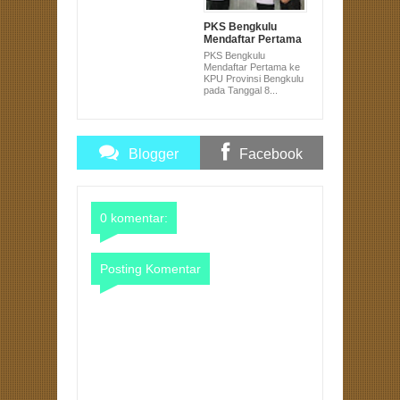
PKS Bengkulu
Mendaftar Pertama
ke KPU Provinsi
PKS Bengkulu
Bengkulu pada
Mendaftar Pertama ke
Tanggal 8 Pukul 8
KPU Provinsi Bengkulu
pada Tanggal 8...
Blogger
Facebook
Comments
Comments
0 komentar:
Posting Komentar