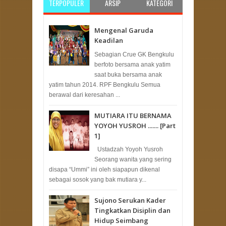
TERPOPULER
ARSIP
KATEGORI
Mengenal Garuda
Keadilan
Sebagian Crue GK Bengkulu
berfoto bersama anak yatim
saat buka bersama anak
yatim tahun 2014. RPF Bengkulu Semua
berawal dari keresahan ...
MUTIARA ITU BERNAMA
YOYOH YUSROH ....... [Part
1]
Ustadzah Yoyoh Yusroh
Seorang wanita yang sering
disapa “Ummi” ini oleh siapapun dikenal
sebagai sosok yang bak mutiara y...
Sujono Serukan Kader
Tingkatkan Disiplin dan
Hidup Seimbang