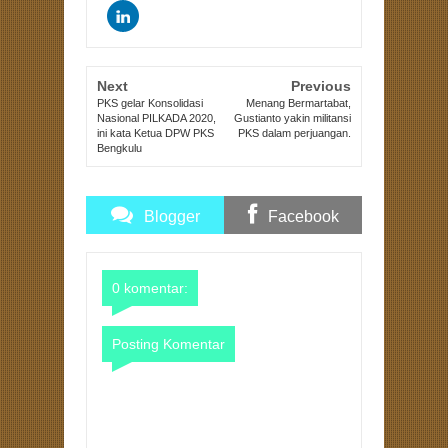
Next
Previous
PKS gelar Konsolidasi
Menang Bermartabat,
Nasional PILKADA 2020,
Gustianto yakin militansi
ini kata Ketua DPW PKS
PKS dalam perjuangan.
Bengkulu
Blogger
Facebook
Comments
Comments
0 komentar:
Posting Komentar