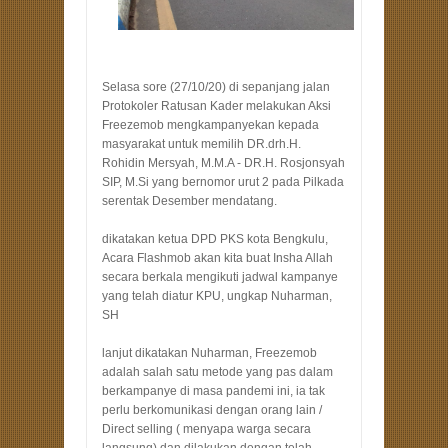
Selasa sore (27/10/20) di sepanjang jalan
Protokoler Ratusan Kader melakukan Aksi
Freezemob mengkampanyekan kepada
masyarakat untuk memilih DR.drh.H.
Rohidin Mersyah, M.M.A - DR.H. Rosjonsyah
SIP, M.Si yang bernomor urut 2 pada Pilkada
serentak Desember mendatang.
dikatakan ketua DPD PKS kota Bengkulu,
Acara Flashmob akan kita buat Insha Allah
secara berkala mengikuti jadwal kampanye
yang telah diatur KPU, ungkap Nuharman,
SH
lanjut dikatakan Nuharman, Freezemob
adalah salah satu metode yang pas dalam
berkampanye di masa pandemi ini, ia tak
perlu berkomunikasi dengan orang lain /
Direct selling ( menyapa warga secara
langsung) dan dilakukan dengan telah