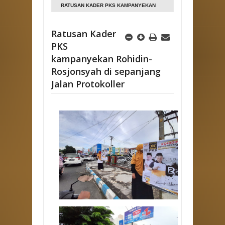
RATUSAN KADER PKS KAMPANYEKAN
ROHIDIN-ROSJONSYAH DI SEPANJANG
JALAN PROTOKOLLER
Ratusan Kader
PKS
kampanyekan Rohidin-
Rosjonsyah di sepanjang
Jalan Protokoller