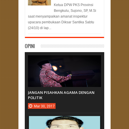
Ketua DPW PKS Provinsi
Bengkulu, Sujono, SP, M.Si
saat menyampaikan amanat inspektur
upacara pembukaan Diksar Santika Sabtu
(24/10) di lap...
OPINI
JANGAN PISAHKAN AGAMA DENGAN
POLITIK
Mar
30,
2017