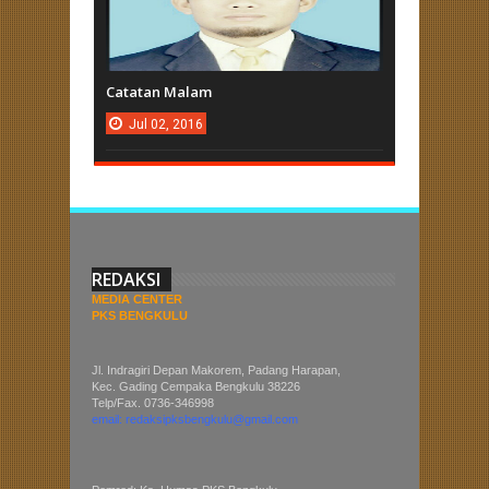
Catatan Malam
Jul
02,
2016
REDAKSI
MEDIA CENTER
PKS BENGKULU
Jl. Indragiri Depan Makorem, Padang Harapan,
Kec. Gading Cempaka Bengkulu 38226
Telp/Fax. 0736-346998
email: redaksipksbengkulu@gmail.com