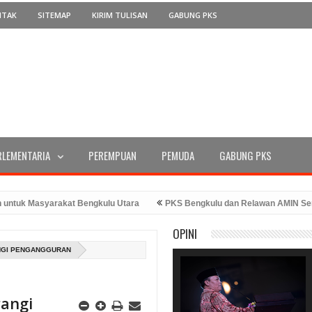
NTAK
SITEMAP
KIRIM TULISAN
GABUNG PKS
RLEMENTARIA
PEREMPUAN
PEMUDA
GABUNG PKS
k Masyarakat Bengkulu Utara
PKS Bengkulu dan Relawan AMIN Serahka
RI Ke-78 Tahun 2023
PKS Bengkulu Memperingati Hari Kemerdekaan de
OPINI
adiran Bang Hans
ANGI PENGANGGURAN
rangi