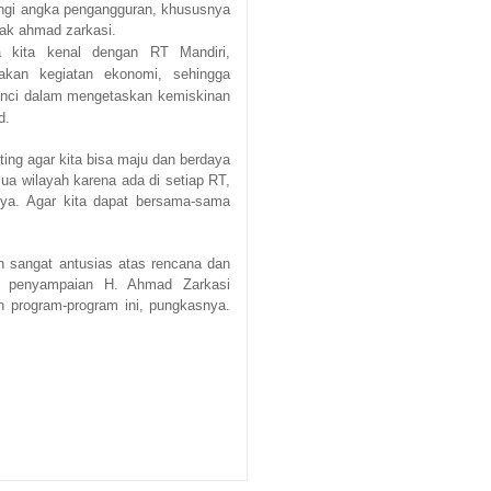
angi angka pengangguran, khususnya
 pak ahmad zarkasi.
a kita kenal dengan RT Mandiri,
kan kegiatan ekonomi, sehingga
kunci dalam mengetaskan kemiskinan
ad.
ing agar kita bisa maju dan berdaya 
ua wilayah karena ada di setiap RT, 
ya.
Agar kita dapat bersama-sama
sangat antusias atas rencana dan 
 penyampaian H. Ahmad Zarkasi 
 program-program ini, pungkasnya.