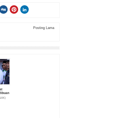
Posting Lama
at
Ribuan
ulu
ENAK)