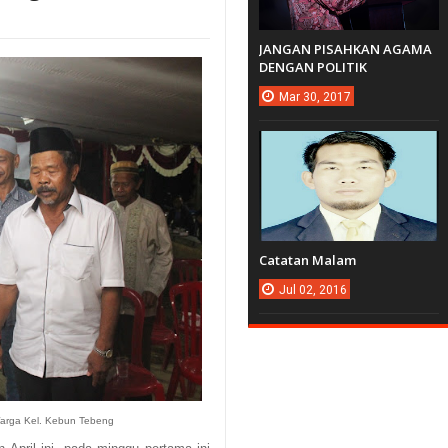
JANGAN PISAHKAN AGAMA
DENGAN POLITIK
Mar
30,
2017
Catatan Malam
Jul
02,
2016
Warga Kel. Kebun Tebeng