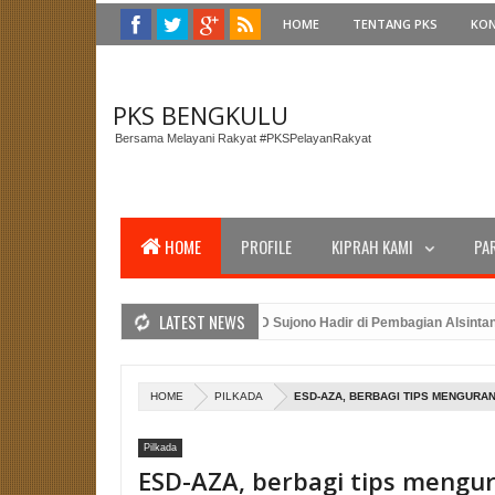
HOME
TENTANG PKS
KO
PKS BENGKULU
Bersama Melayani Rakyat #PKSPelayanRakyat
HOME
PROFILE
KIPRAH KAMI
PA
LATEST NEWS
 Gubernur Bengkulu, Anggota DPRD Sujono Hadir di Pembagian Alsintan untu
PTW PKS Bengkulu dan Amanat Presiden PKS Dalam Peringatan Upacara HUT 
dasi Caleg PKS Benteng: Merancang Strategi Pemenangan Pemilu dengan Keh
HOME
PILKADA
ESD-AZA, BERBAGI TIPS MENGUR
Pilkada
ESD-AZA, berbagi tips mengu