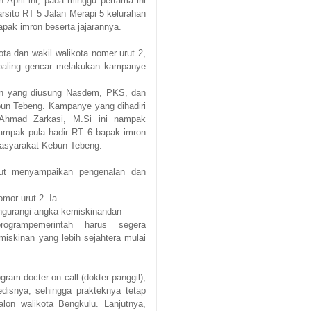
April ini, pada minggu pertama ini
sito RT 5 Jalan Merapi 5 kelurahan
pak imron beserta jajarannya.
a dan wakil walikota nomer urut 2,
 paling gencar melakukan kampanye
lon yang diusung Nasdem, PKS, dan
bun Tebeng. Kampanye yang dihadiri
 Ahmad Zarkasi, M.Si ini nampak
ampak pula hadir RT 6 bapak imron
 masyarakat Kebun Tebeng.
ut menyampaikan pengenalan dan 
or urut 2. Ia

gurangi angka kemiskinandan

ogrampemerintah harus segera 
iskinan yang lebih sejahtera mulai 
ram docter on call (dokter panggil), 
disnya, sehingga prakteknya tetap 
lon walikota Bengkulu.
Lanjutnya,