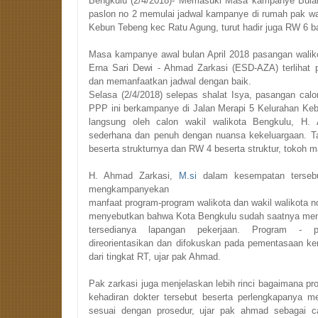
Bengkulu (2/4/2018)- Memasuki Masa kampanye Bulan 
paslon no 2 memulai jadwal kampanye di rumah pak war
Kebun Tebeng kec Ratu Agung, turut hadir juga RW 6 ba
Masa kampanye awal bulan April 2018 pasangan walikot
Erna Sari Dewi - Ahmad Zarkasi (ESD-AZA) terlihat
dan memanfaatkan jadwal dengan baik.
Selasa (2/4/2018) selepas shalat Isya, pasangan ca
PPP ini berkampanye di Jalan Merapi 5 Kelurahan Ke
langsung oleh calon wakil walikota Bengkulu, H.
sederhana dan penuh dengan nuansa kekeluargaan. T
beserta strukturnya dan RW 4 beserta struktur, tokoh
H. Ahmad Zarkasi,
M.si
 dalam kesempatan terseb
mengkampanyekan

manfaat program-program walikota dan wakil walikota nom
menyebutkan bahwa Kota Bengkulu sudah saatnya men
tersedianya lapangan pekerjaan. 
Program - pr
direorientasikan dan difokuskan pada pementasaan kem
dari tingkat RT, ujar pak Ahmad.
Pak zarkasi juga menjelaskan lebih rinci bagaimana prog
kehadiran dokter tersebut beserta perlengkapanya me
sesuai dengan prosedur, ujar pak ahmad sebagai ca