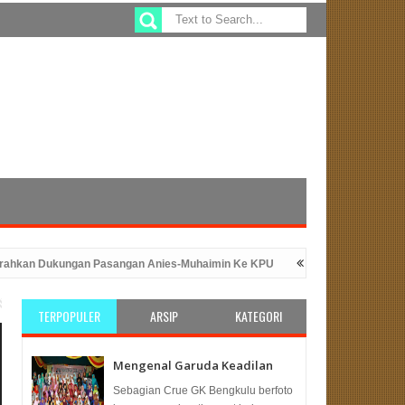
n Dukungan Pasangan Anies-Muhaimin Ke KPU
Sefty Yuslinah Wakil Ke
ngan Peluncuran Program ATM Beras
PKS Bengkulu: Solusi Tepat 
TERPOPULER
ARSIP
KATEGORI
Mengenal Garuda Keadilan
Sebagian Crue GK Bengkulu berfoto