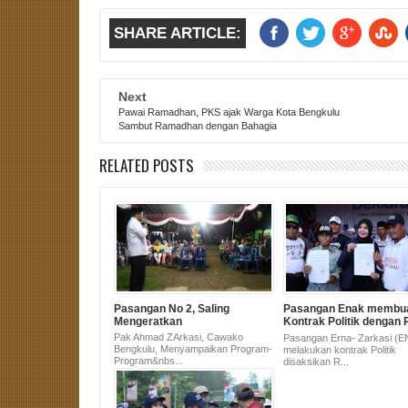
SHARE ARTICLE:
Next
Pawai Ramadhan, PKS ajak Warga Kota Bengkulu
Sambut Ramadhan dengan Bahagia
RELATED POSTS
Pasangan No 2, Saling
Pasangan Enak membu
Mengeratkan
Kontrak Politik dengan 
Masyarakat Kota Bengk
Pak Ahmad ZArkasi, Cawako
Pasangan Erna- Zarkasi (
Bengkulu, Menyampaikan Program-
melakukan kontrak Politik
Program&nbs...
disaksikan R...