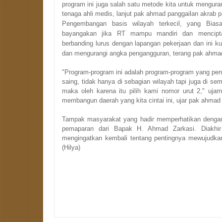
program ini juga salah satu metode kita untuk mengur
tenaga ahli medis, lanjut pak ahmad panggailan akrab
Pengembangan basis wilayah terkecil, yang Bias
bayangakan jika RT mampu mandiri dan mencipta
berbanding lurus dengan lapangan pekerjaan dan ini 
dan mengurangi angka pengangguran, terang pak ahm
"Program-program ini adalah program-program yang pent
saing, tidak hanya di sebagian wilayah tapi juga di sem
maka oleh karena itu pilih kami nomor urut 2," ujarn
membangun daerah yang kita cintai ini, ujar pak ahmad
Tampak masyarakat yang hadir memperhatikan dengan 
pemaparan dari Bapak H. Ahmad Zarkasi. Diakhir
mengingatkan kembali tentang pentingnya mewujudkan
(Hilya)