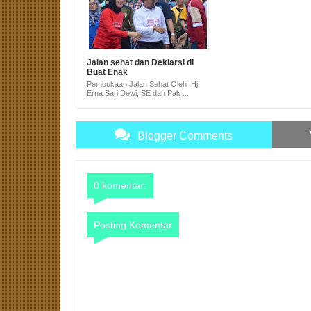
Jalan sehat dan Deklarsi di
Buat Enak
Pembukaan Jalan Sehat Oleh Hj.
Erna Sari Dewi, SE dan Pak ...
Blogger Comments
0 komentar:
Posting Komentar