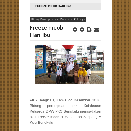
KELUARGA
FREEZE MOOB HARI IBU
Bidang Perempuan dan Ketahanan Keluarga
Freeze moob
Hari Ibu
PKS Bengkulu, Kamis 22 Desember 2016,
Bidang perempuan dan Ketahanan
Keluarga DPW PKS Bengkulu mengadakan
aksi Freeze moob di Seputaran Simpang 5
Kota Bengkulu.