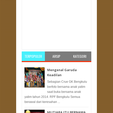
Item Reviewed:
Freeze moob Hari Ibu
Rating:
5
Reviewed By:
Unknown
TERPOPULER
ARSIP
KATEGORI
Mengenal Garuda
Keadilan
Sebagian Crue GK Bengkulu
berfoto bersama anak yatim
saat buka bersama anak
yatim tahun 2014. RPF Bengkulu Semua
berawal dari keresahan ...
MUTIARA ITU BERNAMA