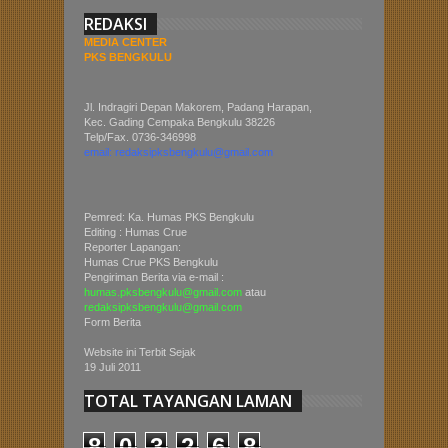
REDAKSI
MEDIA CENTER
PKS BENGKULU
Jl. Indragiri Depan Makorem, Padang Harapan,
Kec. Gading Cempaka Bengkulu 38226
Telp/Fax. 0736-346998
email: redaksipksbengkulu@gmail.com
Pemred: Ka. Humas PKS Bengkulu
Editing : Humas Crue
Reporter Lapangan:
Humas Crue PKS Bengkulu
Pengiriman Berita via e-mail :
humas.pksbengkulu@gmail.com
atau
redaksipksbengkulu@gmail.com
Form Berita
Website ini Terbit Sejak
19 Juli 2011
TOTAL TAYANGAN LAMAN
8
0
3
2
6
8