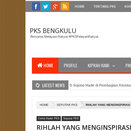
HOME
TENTANG PKS
KO
PKS BENGKULU
Bersama Melayani Rakyat #PKSPelayanRakyat
HOME
PROFILE
KIPRAH KAMI
PA
LATEST NEWS
Gubernur Bengkulu, Anggota DPRD Sujono Hadir di Pembagian Alsintan untuk
W PKS Bengkulu dan Amanat Presiden PKS Dalam Peringatan Upacara HUT RI
si Caleg PKS Benteng: Merancang Strategi Pemenangan Pemilu dengan Kehad
HOME
SEPUTAR PKS
RIHLAH YANG MENGINSPIRASI
Cerita Kader PKS
Seputar PKS
RIHLAH YANG MENGINSPIRAS