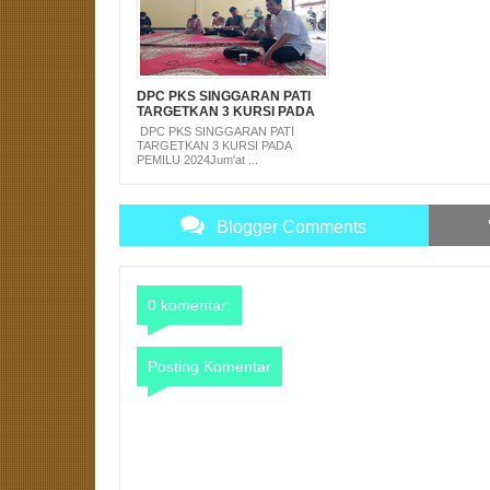
DPC PKS SINGGARAN PATI
TARGETKAN 3 KURSI PADA
PEMILU 2024
DPC PKS SINGGARAN PATI
TARGETKAN 3 KURSI PADA
PEMILU 2024Jum'at ...
Blogger Comments
0 komentar:
Posting Komentar