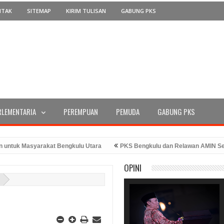
NTAK
SITEMAP
KIRIM TULISAN
GABUNG PKS
RLEMENTARIA
PEREMPUAN
PEMUDA
GABUNG PKS
 Masyarakat Bengkulu Utara
PKS Bengkulu dan Relawan AMIN Serahkan
 Ke-78 Tahun 2023
PKS Bengkulu Memperingati Hari Kemerdekaan den
OPINI
iran Bang Hans
I