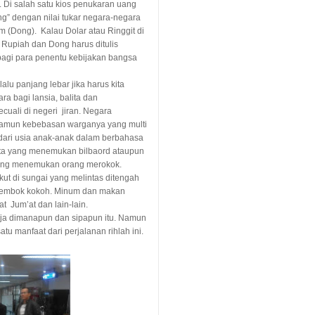
. Di salah satu kios penukaran uang
ng” dengan nilai tukar negara-negara
 (Dong). Kalau Dolar atau Ringgit di
 Rupiah dan Dong harus ditulis
 bagi para penentu kebijakan bangsa
alu panjang lebar jika harus kita
ara bagi lansia, balita dan
cuali di negeri jiran. Negara
namun kebebasan warganya yang multi
dari usia anak-anak dalam berbahasa
erta yang menemukan bilbaord ataupun
arang menemukan orang merokok.
t di sungai yang melintas ditengah
ditembok kokoh. Minum dan makan
t Jum’at dan lain-lain.
aja dimanapun dan sipapun itu. Namun
satu manfaat dari perjalanan rihlah ini.