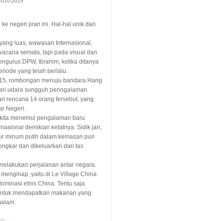
2010-2015
ke negeri jiran ini. Hal-hal unik dan
yang luas, wawasan Internasional,
wacana semata, tapi pada visual dan
ngurus DPW, Ibrahim, ketika ditanya
iode yang telah berlalu.
015, rombongan menuju bandara Hang
ari udara sungguh penngalaman
ri rencana 14 orang tersebut, yang
r Negeri.
i kita menemui pengalaman baru
sional demikian ketatnya. Sidik jari,
 air minum putih dalam kemasan pun
ongkar dan dikeluarkan dari tas
 melakukan perjalanan antar negara.
menginap, yaitu di Le Village China
minasi etnis China. Tentu saja
 untuk mendapatkan makanan yang
malam.