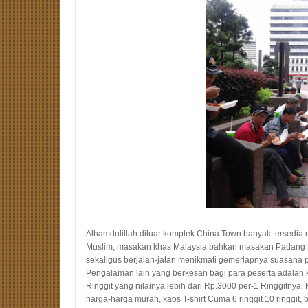
Alhamdulillah diluar komplek China Town banyak tersedia r
Muslim, masakan khas Malaysia bahkan masakan Padang .
sekaligus berjalan-jalan menikmati gemerlapnya suasana 
Pengalaman lain yang berkesan bagi para peserta adalah 
Ringgit yang nilainya lebih dari Rp.3000 per-1 Ringgitnya
harga-harga murah, kaos T-shirt Cuma 6 ringgit 10 ringgit, 