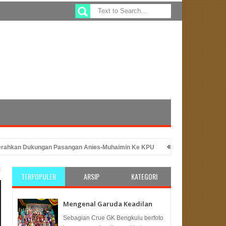
 Dukungan Pasangan Anies-Muhaimin Ke KPU
Sefty Yuslinah Wakil Ket
gan Peluncuran Program ATM Beras
PKS Bengkulu: Solusi Tepat U
TERPOPULER
ARSIP
KATEGORI
Mengenal Garuda Keadilan
Sebagian Crue GK Bengkulu berfoto