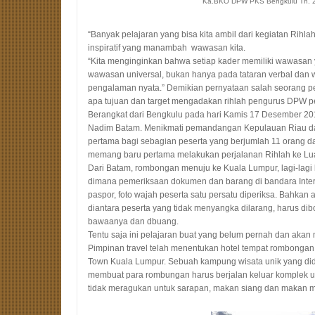
Ka.BKO DPW PKS Bengkulu Th. 
“Banyak pelajaran yang bisa kita ambil dari kegiatan Rihlah 
inspiratif yang manambah wawasan kita.
“Kita menginginkan bahwa setiap kader memiliki wawasan 
wawasan universal, bukan hanya pada tataran verbal dan 
pengalaman nyata.” Demikian pernyataan salah seorang pe
apa tujuan dan target mengadakan rihlah pengurus DPW per
Berangkat dari Bengkulu pada hari Kamis 17 Desember 2
Nadim Batam. Menikmati pemandangan Kepulauan Riau d
pertama bagi sebagian peserta yang berjumlah 11 orang da
memang baru pertama melakukan perjalanan Rihlah ke Lua
Dari Batam, rombongan menuju ke Kuala Lumpur, lagi-lag
dimana pemeriksaan dokumen dan barang di bandara Interna
paspor, foto wajah peserta satu persatu diperiksa. Bahkan
diantara peserta yang tidak menyangka dilarang, harus dib
bawaanya dan dbuang.
Tentu saja ini pelajaran buat yang belum pernah dan akan
Pimpinan travel telah menentukan hotel tempat rombongan 
Town Kuala Lumpur. Sebuah kampung wisata unik yang dido
membuat para rombungan harus berjalan keluar komplek
tidak meragukan untuk sarapan, makan siang dan makan 