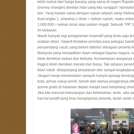
lebih mahal dari harga barang yang sama di negeri Rupiah
(money changer) deretan nilai uang kita sungguh “njompla
lain. Yang hampir sama dengan rupian adalah uang Vietnam
buat angka 1, umpama 1 dolar = sekian rupiah, maka untuk
1.000.000 = sekian dolar atau sekian ringgit. Sebuah “PR”
ini kedepan.
Masih banyak lagi pengalaman inspiratif yang tentu saja terl
uraikan disini. Seperti tindakan prioritas para petugas band
penyandang cacat, yang belum ditemui sebagian peserta ke
Malaysia yang menjadikan Islam sebagai Agama negara, 
etnik demikian bebas dan terbuka. Kemampuan warganya 
Inggris telah demikan merata dan biasa. Tak satupun pes
iklan rokok disepanjang perjalanan dan sangat langka/j
Jangan harap menemukan sampah hanyut apalagi tersangku
kota, airnya cukup jernih, bersih dan semua pinggiranya 
qurma gratis di halaman depan masjid saat menjelang shala
Jika kita mencari kekurangan dan kelemahan, tentu ada s
hal-hal positif yang bisa mengispirasi peserta, itulah salah 