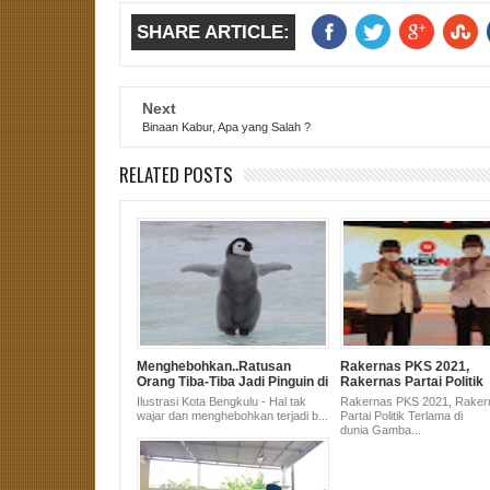
SHARE ARTICLE:
Next
Binaan Kabur, Apa yang Salah ?
RELATED POSTS
Menghebohkan..Ratusan
Rakernas PKS 2021,
Orang Tiba-Tiba Jadi Pinguin di
Rakernas Partai Politik
Wahana Surya Bengkulu
Terlama di dunia
Ilustrasi Kota Bengkulu - Hal tak
Rakernas PKS 2021, Raker
wajar dan menghebohkan terjadi b...
Partai Politik Terlama di
dunia Gamba...