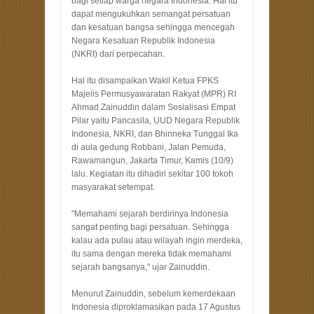
bagi setiap warga negara Indonesia. Hal itu
dapat mengukuhkan semangat persatuan
dan kesatuan bangsa sehingga mencegah
Negara Kesatuan Republik Indonesia
(NKRI) dari perpecahan.
Hal itu disampaikan Wakil Ketua FPKS
Majelis Permusyawaratan Rakyat (MPR) RI
Ahmad Zainuddin dalam Sosialisasi Empat
Pilar yaitu Pancasila, UUD Negara Republik
Indonesia, NKRI, dan Bhinneka Tunggal Ika
di aula gedung Robbani, Jalan Pemuda,
Rawamangun, Jakarta Timur, Kamis (10/9)
lalu. Kegiatan itu dihadiri sekitar 100 tokoh
masyarakat setempat.
"Memahami sejarah berdirinya Indonesia
sangat penting bagi persatuan. Sehingga
kalau ada pulau atau wilayah ingin merdeka,
itu sama dengan mereka tidak memahami
sejarah bangsanya," ujar Zainuddin.
Menurut Zainuddin, sebelum kemerdekaan
Indonesia diproklamasikan pada 17 Agustus