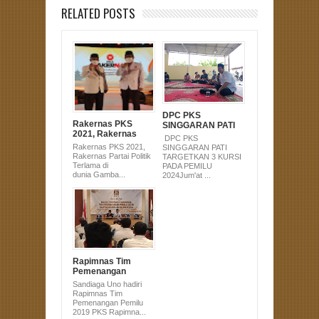
RELATED POSTS
DPC PKS
Rakernas PKS
SINGGARAN PATI
2021, Rakernas
TARGETKAN 3
DPC PKS
Partai Politik
KURSI PADA
Rakernas PKS 2021,
SINGGARAN PATI
Terlama di dunia
PEMILU 2024
Rakernas Partai Politik
TARGETKAN 3 KURSI
Terlama di
PADA PEMILU
dunia Gamba...
2024Jum'at ...
Rapimnas Tim
Pemenangan
Pemilu 2019 PKS
Sandiaga Uno hadiri
Rapimnas Tim
Pemenangan Pemilu
2019 PKS Rapimna...