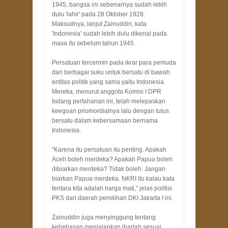
1945, bangsa ini sebenarnya sudah lebih
dulu 'lahir' pada 28 Oktober 1928.
Maksudnya, lanjut Zainuddin, kata
'Indonesia' sudah lebih dulu dikenal pada
masa itu sebelum tahun 1945.
Persatuan tercermin pada ikrar para pemuda
dari berbagai suku untuk bersatu di bawah
entitas politik yang sama yaitu Indonesia.
Mereka, menurut anggota Komisi I DPR
bidang pertahanan ini, telah melepaskan
keegoan priomordialnya lalu dengan tulus
bersatu dalam kebersamaan bernama
Indonesia.
"Karena itu persatuan itu penting. Apakah
Aceh boleh merdeka? Apakah Papua boleh
dibiarkan merdeka? Tidak boleh. Jangan
biarkan Papua merdeka. NKRI itu kalau kata
tentara kita adalah harga mati," jelas politisi
PKS dari daerah pemilihan DKI Jakarta I ini.
Zainuddin juga menyinggung tentang
kebebasan menjalankan ibadah sesuai