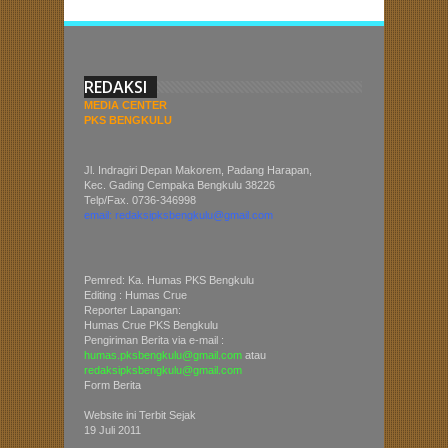
REDAKSI
MEDIA CENTER
PKS BENGKULU
Jl. Indragiri Depan Makorem, Padang Harapan,
Kec. Gading Cempaka Bengkulu 38226
Telp/Fax. 0736-346998
email: redaksipksbengkulu@gmail.com
Pemred: Ka. Humas PKS Bengkulu
Editing : Humas Crue
Reporter Lapangan:
Humas Crue PKS Bengkulu
Pengiriman Berita via e-mail :
humas.pksbengkulu@gmail.com
atau
redaksipksbengkulu@gmail.com
Form Berita
Website ini Terbit Sejak
19 Juli 2011