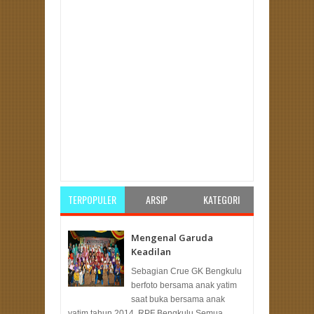
Item Reviewed:
Politisi PKS: Jangan Biarkan
Papua Merdeka, NKRI Harga Mati
Rating:
5
Reviewed By:
Unknown
TERPOPULER
ARSIP
KATEGORI
Mengenal Garuda
Keadilan
Sebagian Crue GK Bengkulu
berfoto bersama anak yatim
saat buka bersama anak
yatim tahun 2014. RPF Bengkulu Semua