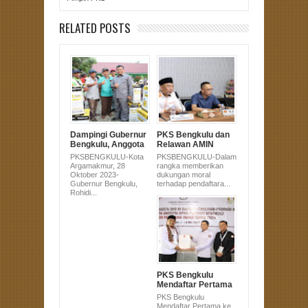
RELATED POSTS
Dampingi Gubernur
PKS Bengkulu dan
Bengkulu, Anggota
Relawan AMIN
DPRD Sujono Hadir
Serahkan Dukungan
PKSBENGKULU-Kota
PKSBENGKULU-Dalam
di Pembagian
Pasangan Anies-
Argamakmur, 28
rangka memberikan
Alsintan untuk
Muhaimin Ke KPU
Oktober 2023-
dukungan moral
Masyarakat
Gubernur Bengkulu,
terhadap pendaftara...
Bengkulu Utara
Rohidi...
PKS Bengkulu
Mendaftar Pertama
ke KPU Provinsi
PKS Bengkulu
Bengkulu pada
Mendaftar Pertama ke