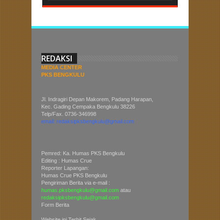
REDAKSI
MEDIA CENTER
PKS BENGKULU
Jl. Indragiri Depan Makorem, Padang Harapan,
Kec. Gading Cempaka Bengkulu 38226
Telp/Fax. 0736-346998
email: redaksipksbengkulu@gmail.com
Pemred: Ka. Humas PKS Bengkulu
Editing : Humas Crue
Reporter Lapangan:
Humas Crue PKS Bengkulu
Pengiriman Berita via e-mail :
humas.pksbengkulu@gmail.com
atau
redaksipksbengkulu@gmail.com
Form Berita
Website ini Terbit Sejak