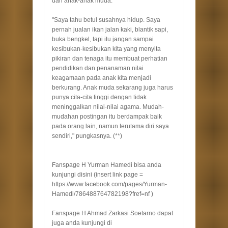
dan anak-anak muda.
"Saya tahu betul susahnya hidup. Saya
pernah jualan ikan jalan kaki, blantik sapi,
buka bengkel, tapi itu jangan sampai
kesibukan-kesibukan kita yang menyita
pikiran dan tenaga itu membuat perhatian
pendidikan dan penanaman nilai
keagamaan pada anak kita menjadi
berkurang. Anak muda sekarang juga harus
punya cita-cita tinggi dengan tidak
meninggalkan nilai-nilai agama. Mudah-
mudahan postingan itu berdampak baik
pada orang lain, namun terutama diri saya
sendiri," pungkasnya. (**)
Fanspage H Yurman Hamedi bisa anda
kunjungi disini (insert link page =
https://www.facebook.com/pages/Yurman-
Hamedi/786488764782198?fref=nf )
Fanspage H Ahmad Zarkasi Soetarno dapat
juga anda kunjungi di