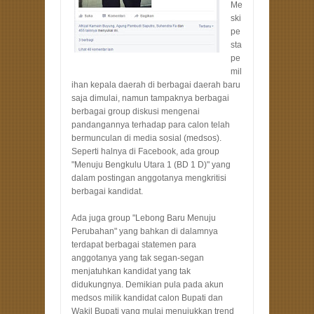
Me
ski
pe
sta
pe
mil
ihan kepala daerah di berbagai daerah baru
saja dimulai, namun tampaknya berbagai
berbagai group diskusi mengenai
pandangannya terhadap para calon telah
bermunculan di media sosial (medsos).
Seperti halnya di Facebook, ada group
"Menuju Bengkulu Utara 1 (BD 1 D)" yang
dalam postingan anggotanya mengkritisi
berbagai kandidat.
Ada juga group "Lebong Baru Menuju
Perubahan" yang bahkan di dalamnya
terdapat berbagai statemen para
anggotanya yang tak segan-segan
menjatuhkan kandidat yang tak
didukungnya. Demikian pula pada akun
medsos milik kandidat calon Bupati dan
Wakil Bupati yang mulai menujukkan trend