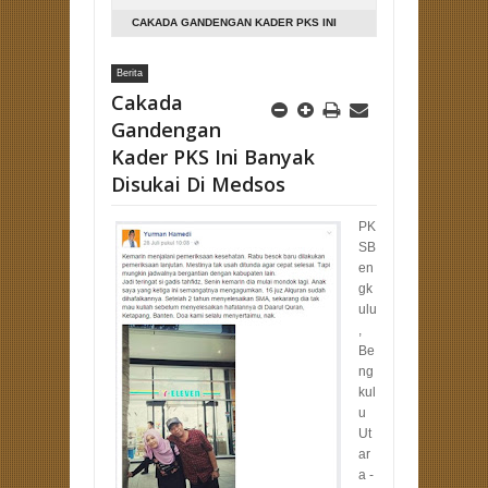
CAKADA GANDENGAN KADER PKS INI
BANYAK DISUKAI DI MEDSOS
Berita
Cakada
Gandengan
Kader PKS Ini Banyak
Disukai Di Medsos
PK
SB
en
gk
ulu
,
Be
ng
kul
u
Ut
ar
a -