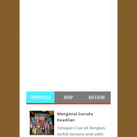
Item Reviewed:
Cakada Gandengan Kader PKS
Ini Banyak Disukai Di Medsos
Rating:
5
Reviewed
By:
Unknown
TERPOPULER
ARSIP
KATEGORI
Mengenal Garuda
Keadilan
Sebagian Crue GK Bengkulu
berfoto bersama anak yatim