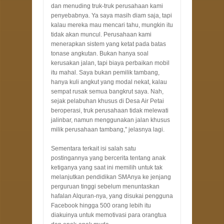
dan menuding truk-truk perusahaan kami
penyebabnya. Ya saya masih diam saja, tapi
kalau mereka mau mencari tahu, mungkin itu
tidak akan muncul. Perusahaan kami
menerapkan sistem yang ketat pada batas
tonase angkutan. Bukan hanya soal
kerusakan jalan, tapi biaya perbaikan mobil
itu mahal. Saya bukan pemilik tambang,
hanya kuli angkut yang modal nekat, kalau
sempat rusak semua bangkrut saya. Nah,
sejak pelabuhan khusus di Desa Air Petai
beroperasi, truk perusahaan tidak melewati
jalinbar, namun menggunakan jalan khusus
milik perusahaan tambang," jelasnya lagi.
Sementara terkait isi salah satu
postingannya yang bercerita tentang anak
ketiganya yang saat ini memilih untuk tak
melanjutkan pendidikan SMAnya ke jenjang
perguruan tinggi sebelum menuntaskan
hafalan Alquran-nya, yang disukai pengguna
Facebook hingga 500 orang lebih itu
diakuinya untuk memotivasi para orangtua