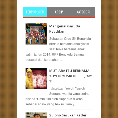
TERPOPULER
ARSIP
KATEGORI
Mengenal Garuda
Keadilan
Sebagian Crue GK Bengkulu
berfoto bersama anak yatim
saat buka bersama anak
yatim tahun 2014. RPF Bengkulu Semua
berawal dari keresahan ...
MUTIARA ITU BERNAMA
YOYOH YUSROH ....... [Part
1]
Ustadzah Yoyoh Yusroh
Seorang wanita yang sering
disapa “Ummi” ini oleh siapapun dikenal
sebagai sosok yang bak mutiara y...
Sujono Serukan Kader