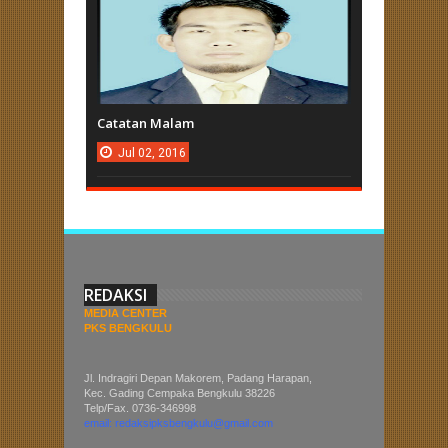
Catatan Malam
Jul
02,
2016
REDAKSI
MEDIA CENTER
PKS BENGKULU
Jl. Indragiri Depan Makorem, Padang Harapan,
Kec. Gading Cempaka Bengkulu 38226
Telp/Fax. 0736-346998
email: redaksipksbengkulu@gmail.com