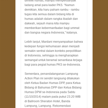
dimiliki humas, mampu memperbanyak
ladang amal para kader PKS. “Namun
demikian, kita haru paham rambu - rambu
tugas kita semua dalam bidang kita di
humas adalah dalam rangka ibadah dan
dakwah, sejauh mana kita mampu
memberikan kebermanfaatan bagi ummat
dan bangsa negara Indonesia," katanya.
Lebih lanjut, Mardani menyampaikan bahwa
kedepan fungsi kehumasan akan menjadi
semakin sentral dalam konteks perpolitikan
di Indonesia, sehingga ia mengharapkan
semangat untuk beramal senantiasa terjaga
bagi para pegiat humas PKS se-Indonesia.
Sementara, penandatanganan Lampung
Action Plan ini sendiri langsung dilakukan
oleh Ketua Badan Humas DPP, para Ketua
Bidang di Bahumas DPP dan Ketua Bidang
Humas DPW se-Indonesia pada Sabtu
(11/10/2014) malam pada pukul 23.20 WIB
di Ballroom Sheraton Hotel, Banda
Lampung, Lampung. Rekomendasi