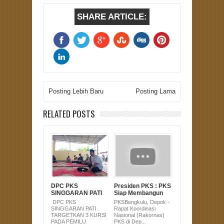
SHARE ARTICLE:
Posting Lebih Baru
Posting Lama
RELATED POSTS
DPC PKS
Presiden PKS : PKS
SINGGARAN PATI
Siap Membangun
TARGETKAN 3
Indonesia yang
DPC PKS
PKSBengkulu, Depok -
KURSI PADA
Modern.
SINGGARAN PATI
Rapat Koordinasi
PEMILU 2024
TARGETKAN 3 KURSI
Nasional (Rakornas)
PADA PEMILU
PKS di Dep...