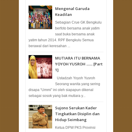
Mengenal Garuda
Keadilan
Sebagian Crue GK Bengkulu
berfoto bersama anak yatim
saat buka bersama anak
yatim tahun 2014. RPF Bengkulu Semua
berawal dari keresahan ...
MUTIARA ITU BERNAMA
YOYOH YUSROH ....... [Part
1]
Ustadzah Yoyoh Yusroh
Seorang wanita yang sering
disapa “Ummi” ini oleh siapapun dikenal
sebagai sosok yang bak mutiara y...
Sujono Serukan Kader
Tingkatkan Disiplin dan
Hidup Seimbang
Ketua DPW PKS Provinsi