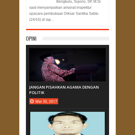
Bengkulu, Sujono, SP, M.Si
saat menyampaikan amanat inspektur
upacara pembukaan Diksar Santika Sabtu
(24/10) di lap...
OPINI
JANGAN PISAHKAN AGAMA DENGAN
POLITIK
Mar
30,
2017