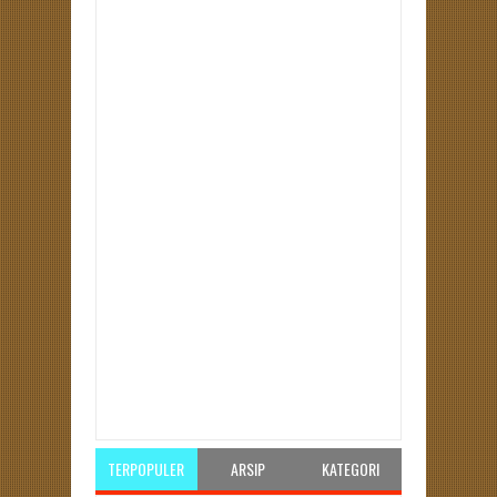
Item Reviewed:
Konsolidasi Caleg PKS Benteng:
Merancang Strategi Pemenangan Pemilu dengan
Kehadiran Bang Hans
Rating:
5
Reviewed By:
Gunawan A
TERPOPULER
ARSIP
KATEGORI