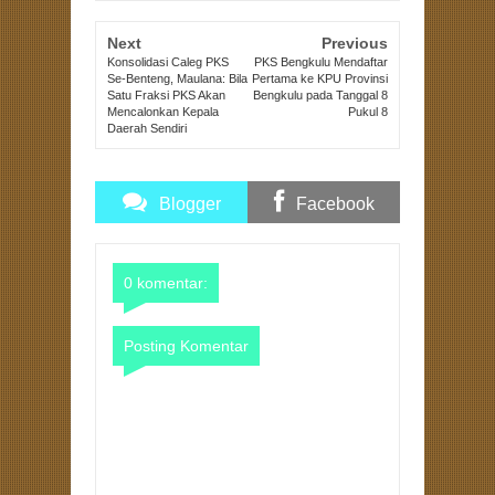
Next
Previous
Konsolidasi Caleg PKS
PKS Bengkulu Mendaftar
Se-Benteng, Maulana: Bila
Pertama ke KPU Provinsi
Satu Fraksi PKS Akan
Bengkulu pada Tanggal 8
Mencalonkan Kepala
Pukul 8
Daerah Sendiri
Blogger
Facebook
Comments
Comments
0 komentar:
Posting Komentar