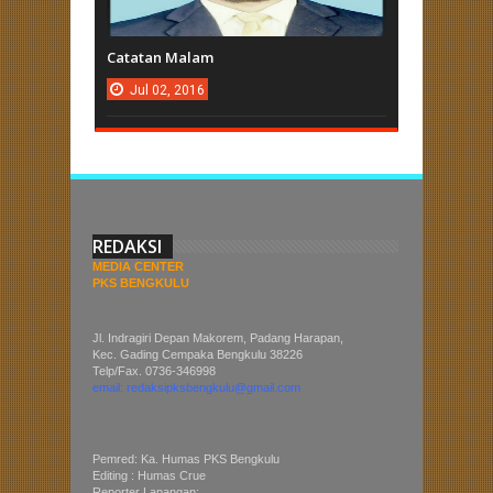
Catatan Malam
Jul
02,
2016
REDAKSI
MEDIA CENTER
PKS BENGKULU
Jl. Indragiri Depan Makorem, Padang Harapan,
Kec. Gading Cempaka Bengkulu 38226
Telp/Fax. 0736-346998
email: redaksipksbengkulu@gmail.com
Pemred: Ka. Humas PKS Bengkulu
Editing : Humas Crue
Reporter Lapangan: