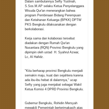
Dalam sambutannya Sefty Yuslinah,
S.Sos.M.AP selaku Ketua Penyelanggara
Wisuda Qur'an menerangkan bahwa
program Pembinaan Bidang Perempuan
dan Ketahanan Keluarga (BPKK) DPTW
PKS Bengkulu dilaksanakan dengan
berkolaborasi.
Kerja sama dan kolaborasi tersebut
diadakan dengan Rumah Qur'an
Nusantara (RQN) Provinsi Bengkulu yang
dipimpin oleh ustad H. Syahrul Azwar,
Lc, Al Hafidz.
"Kita berharap provinsi Bengkulu menjadi
semakin maju, kuat dan sejahtera karena
ada ibu-ibu hebat di dalamnya," ucap
Sefty yang juga menjabat sebagai Wakil
Ketua Komisi 4 DPRD Provinsi Bengkulu.
Gubernur Bengkulu, Rohidin Mersyah
mewakili Pemerintah berterimakasih atas