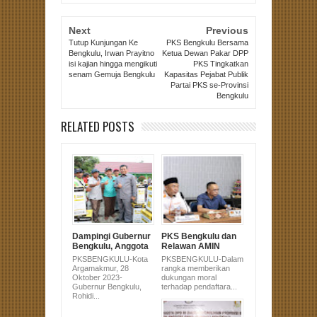
Next
Previous
Tutup Kunjungan Ke
PKS Bengkulu Bersama
Bengkulu, Irwan Prayitno
Ketua Dewan Pakar DPP
isi kajian hingga mengikuti
PKS Tingkatkan
senam Gemuja Bengkulu
Kapasitas Pejabat Publik
Partai PKS se-Provinsi
Bengkulu
RELATED POSTS
Dampingi Gubernur
PKS Bengkulu dan
Bengkulu, Anggota
Relawan AMIN
DPRD Sujono Hadir
Serahkan Dukungan
PKSBENGKULU-Kota
PKSBENGKULU-Dalam
di Pembagian
Pasangan Anies-
Argamakmur, 28
rangka memberikan
Alsintan untuk
Muhaimin Ke KPU
Oktober 2023-
dukungan moral
Masyarakat
Gubernur Bengkulu,
terhadap pendaftara...
Bengkulu Utara
Rohidi...