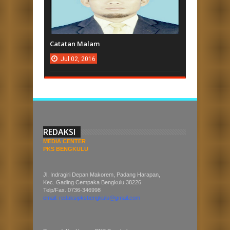
Catatan Malam
Jul
02,
2016
REDAKSI
MEDIA CENTER
PKS BENGKULU
Jl. Indragiri Depan Makorem, Padang Harapan,
Kec. Gading Cempaka Bengkulu 38226
Telp/Fax. 0736-346998
email: redaksipksbengkulu@gmail.com