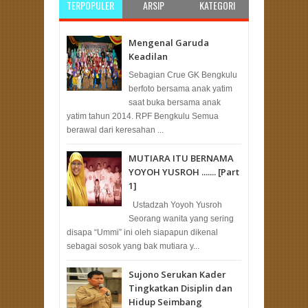
TERPOPULER
ARSIP
KATEGORI
Mengenal Garuda
Keadilan
Sebagian Crue GK Bengkulu
berfoto bersama anak yatim
saat buka bersama anak
yatim tahun 2014. RPF Bengkulu Semua
berawal dari keresahan ...
MUTIARA ITU BERNAMA
YOYOH YUSROH ....... [Part
1]
Ustadzah Yoyoh Yusroh
Seorang wanita yang sering
disapa “Ummi” ini oleh siapapun dikenal
sebagai sosok yang bak mutiara y...
Sujono Serukan Kader
Tingkatkan Disiplin dan
Hidup Seimbang