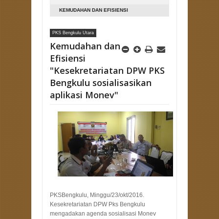
KEMUDAHAN DAN EFISIENSI
"KESEKRETARIATAN DPW PKS BENGKULU
PKS Bengkulu Utara
SOSIALISASIKAN APLIKASI MONEV"
Kemudahan dan
Efisiensi
"Kesekretariatan DPW PKS
Bengkulu sosialisasikan
aplikasi Monev"
PKSBengkulu, Minggu/23/okt/2016.
Kesekretariatan DPW Pks Bengkulu
mengadakan agenda sosialisasi Monev