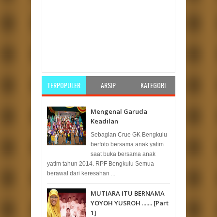
Item Reviewed:
Kemudahan dan Efisiensi
"Kesekretariatan DPW PKS Bengkulu
sosialisasikan aplikasi Monev"
Rating:
5
Reviewed
By:
Unknown
TERPOPULER
ARSIP
KATEGORI
Mengenal Garuda
Keadilan
Sebagian Crue GK Bengkulu
berfoto bersama anak yatim
saat buka bersama anak
yatim tahun 2014. RPF Bengkulu Semua
berawal dari keresahan ...
MUTIARA ITU BERNAMA
YOYOH YUSROH ....... [Part
1]