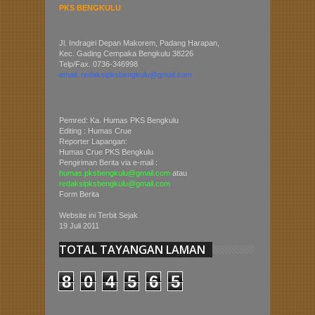
PKS BENGKULU
Jl. Indragiri Depan Makorem, Padang Harapan,
Kec. Gading Cempaka Bengkulu 38226
Telp/Fax. 0736-346998
email: redaksipksbengkulu@gmail.com
Pemred: Ka. Humas PKS Bengkulu
Editing : Humas Crue
Reporter Lapangan:
Humas Crue PKS Bengkulu
Pengiriman Berita via e-mail :
humas.pksbengkulu@gmail.com
atau
redaksipksbengkulu@gmail.com
Form Berita
Website ini Terbit Sejak
19 Juli 2011
TOTAL TAYANGAN LAMAN
8
0
4
5
6
5