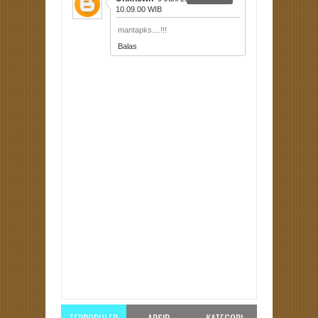
10.09.00 WIB
mantapks....!!!
Balas
Item Reviewed:
Dukung Prabowo-Hatta,
Pedagang Kecil Gelar Jalan Sehat
Rating:
5
Reviewed By:
Unknown
TERPOPULER
ARSIP
KATEGORI