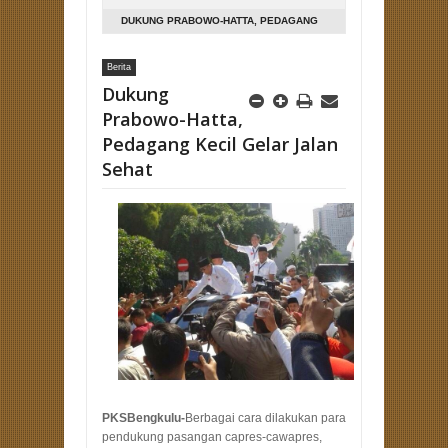
DUKUNG PRABOWO-HATTA, PEDAGANG
KECIL GELAR JALAN SEHAT
Berita
Dukung
Prabowo-Hatta,
Pedagang Kecil Gelar Jalan
Sehat
PKSBengkulu-
Berbagai cara dilakukan para
pendukung pasangan capres-cawapres,