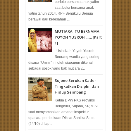
berfoto bersama anak yatim
saat buka bersama anak
yatim tahun 2014. RPF Bengkulu Semua
berawal dari keresahan ...
MUTIARA ITU BERNAMA
YOYOH YUSROH ....... [Part
1]
Ustadzah Yoyoh Yusroh
Seorang wanita yang sering
disapa “Ummi” ini oleh siapapun dikenal
sebagai sosok yang bak mutiara y...
Sujono Serukan Kader
Tingkatkan Disiplin dan
Hidup Seimbang
Ketua DPW PKS Provinsi
Bengkulu, Sujono, SP, M.Si
saat menyampaikan amanat inspektur
upacara pembukaan Diksar Santika Sabtu
(24/10) di lap...