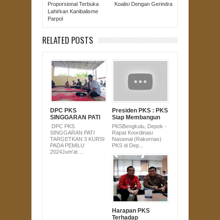
Proporsional Terbuka
Koalisi Dengan Gerindra
Lahirkan Kanibalisme
Parpol
RELATED POSTS
DPC PKS
Presiden PKS : PKS
SINGGARAN PATI
Siap Membangun
TARGETKAN 3
Indonesia yang
DPC PKS
PKSBengkulu, Depok -
KURSI PADA
Modern.
SINGGARAN PATI
Rapat Koordinasi
PEMILU 2024
TARGETKAN 3 KURSI
Nasional (Rakornas)
PADA PEMILU
PKS di Dep...
2024Jum'at ...
Harapan PKS
Terhadap