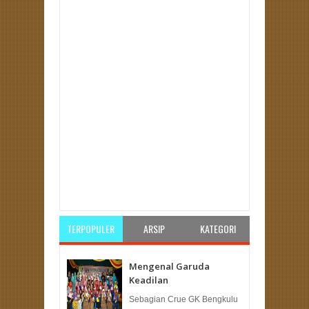
Item Reviewed:
Istri Presiden PKS Hajar Rampok
Rating:
5
Reviewed By:
Unknown
TERPOPULER
ARSIP
KATEGORI
Mengenal Garuda
Keadilan
Sebagian Crue GK Bengkulu