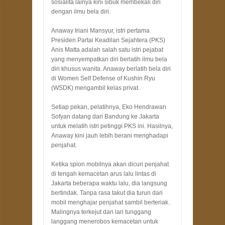
sosialita lainya kini sibuk membekali diri
dengan ilmu bela diri.
Anaway Iriani Mansyur, istri pertama
Presiden Partai Keadilan Sejahtera (PKS)
Anis Matta adalah salah satu istri pejabat
yang menyempatkan diri berlatih ilmu bela
diri khusus wanita. Anaway berlatih bela diri
di Women Self Defense of Kushin Ryu
(WSDK) mengambil kelas privat.
Setiap pekan, pelatihnya, Eko Hendrawan
Sofyan datang dari Bandung ke Jakarta
untuk melatih istri petinggi PKS ini. Hasilnya,
Anaway kini jauh lebih berani menghadapi
penjahat.
Ketika spion mobilnya akan dicuri penjahat
di tengah kemacetan arus lalu lintas di
Jakarta beberapa waktu lalu, dia langsung
bertindak. Tanpa rasa takut dia turun dari
mobil menghajar penjahat sambil berteriak.
Malingnya terkejut dan lari tunggang
langgang menerobos kemacetan untuk