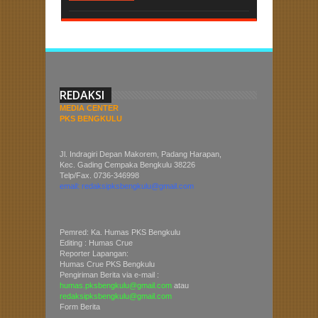
REDAKSI
MEDIA CENTER
PKS BENGKULU
Jl. Indragiri Depan Makorem, Padang Harapan,
Kec. Gading Cempaka Bengkulu 38226
Telp/Fax. 0736-346998
email: redaksipksbengkulu@gmail.com
Pemred: Ka. Humas PKS Bengkulu
Editing : Humas Crue
Reporter Lapangan:
Humas Crue PKS Bengkulu
Pengiriman Berita via e-mail :
humas.pksbengkulu@gmail.com
atau
redaksipksbengkulu@gmail.com
Form Berita